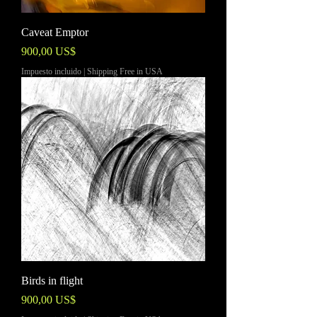
Caveat Emptor
Precio
900,00 US$
Impuesto incluido
|
Shipping Free in USA
Birds in flight
Precio
900,00 US$